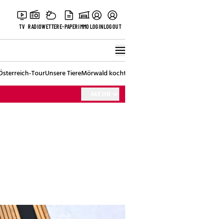
TV
RADIO
WETTER
E-PAPER
IMMO
LOGIN
LOGOUT
Österreich-Tour
Unsere Tiere
Mörwald kocht
Stark in den Tag
Best of Vienna
MEHR