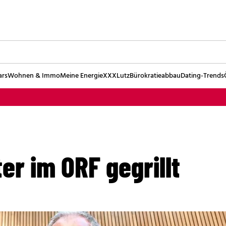
ars
Wohnen & Immo
Meine Energie
XXXLutz
Bürokratieabbau
Dating-Trends
er im ORF gegrillt