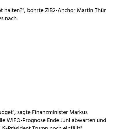
t halten?", bohrte ZIB2-Anchor Martin Thür
ws nach.
Budget", sagte Finanzminister Markus
 die WIFO-Prognose Ende Juni abwarten und
"US-Präsident Trump noch einfällt".