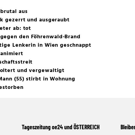
brutal aus
rk gezerrt und ausgeraubt
eter ab: tot
 gegen den Föhrenwald-Brand
htige Lenkerin in Wien geschnappt
eanimiert
chaftsstreit
oltert und vergewaltigt
 Mann (55) stirbt in Wohnung
gestorben
Tageszeitung oe24 und ÖSTERREICH
Bleibe