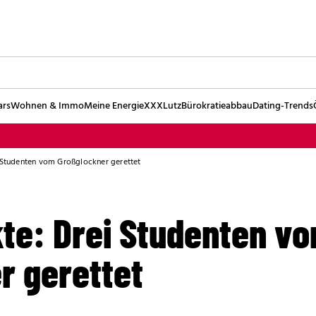
ars
Wohnen & Immo
Meine Energie
XXXLutz
Bürokratieabbau
Dating-Trends
i Studenten vom Großglockner gerettet
kte: Drei Studenten v
r gerettet