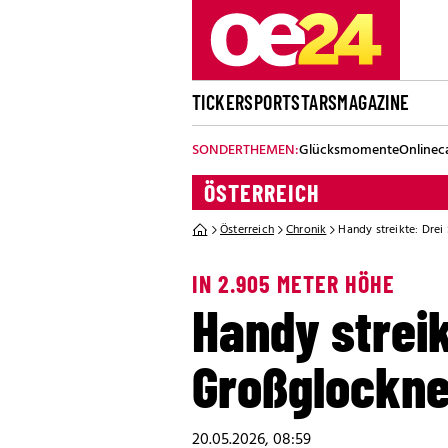
TICKER
SPORT
STARS
MAGAZINE
SONDERTHEMEN:
Glücksmomente
Onlinec
ÖSTERREICH
Österreich
Chronik
Handy streikte: Dre
IN 2.905 METER HÖHE
Handy strei
Großglockne
20.05.2026, 08:59