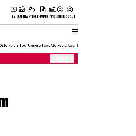
TV
RADIO
WETTER
E-PAPER
IMMO
LOGIN
LOGOUT
Österreich-Tour
Unsere Tiere
Mörwald kocht
Stark in den Tag
Best of Vienna
MEHR
om