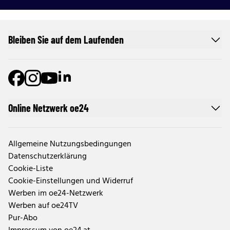
Health
Krebs
Durchbruch
Health
vor
Talk
|
|
Talk
Zah
mit
Health
Health
mit
|
Bleiben Sie auf dem Laufenden
Isabelle
Talk
Talk
Isabell
Hea
Daniel
mit
mit
Tal
Isabelle…
Isabelle…
mit
Isa
Online Netzwerk oe24
Allgemeine Nutzungsbedingungen
Datenschutzerklärung
Cookie-Liste
Cookie-Einstellungen und Widerruf
Werben im oe24-Netzwerk
Werben auf oe24TV
Pur-Abo