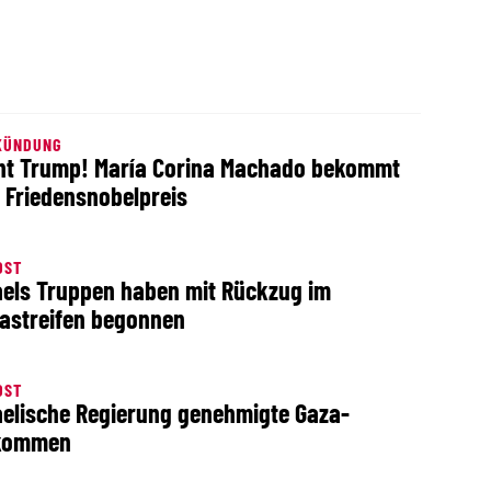
KÜNDUNG
ht Trump! María Corina Machado bekommt
 Friedensnobelpreis
OST
aels Truppen haben mit Rückzug im
astreifen begonnen
OST
aelische Regierung genehmigte Gaza-
kommen