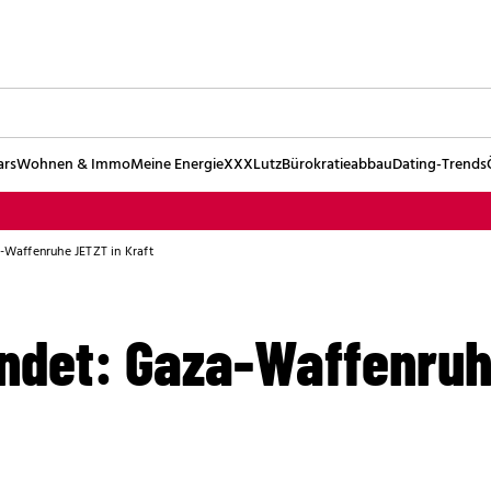
ars
Wohnen & Immo
Meine Energie
XXXLutz
Bürokratieabbau
Dating-Trends
a-Waffenruhe JETZT in Kraft
ündet: Gaza-Waffenruh