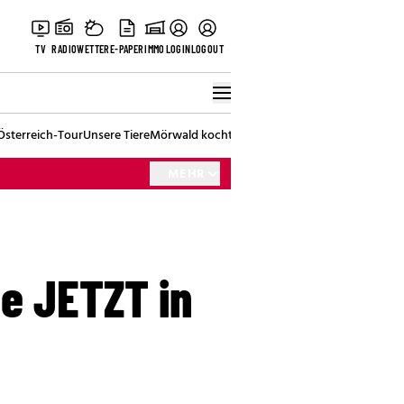
TV
RADIO
WETTER
E-PAPER
IMMO
LOGIN
LOGOUT
Österreich-Tour
Unsere Tiere
Mörwald kocht
Stark in den Tag
Best of Vienna
MEHR
e JETZT in