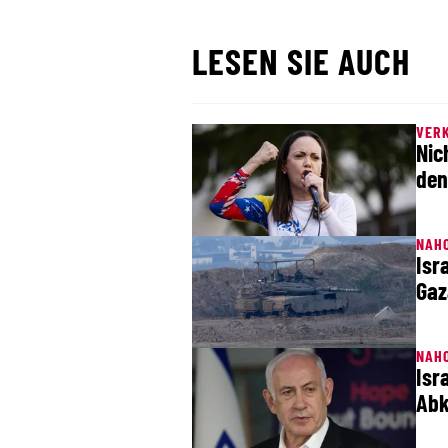
LESEN SIE AUCH
VER
Nic
den
NAH
Isr
Gaz
NAH
Isr
Ab