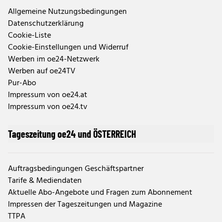
Allgemeine Nutzungsbedingungen
Datenschutzerklärung
ESKALATION
Cookie-Liste
Russen-Drohnen bedrohen Europa:
Cookie-Einstellungen und Widerruf
Jetzt erste Festnahmen
Werben im oe24-Netzwerk
SCHATTENFLOTTE
Werben auf oe24TV
Geschnappt! Franzosen entern Putins
Pur-Abo
"Drohnen-Tanker"
Impressum von oe24.at
ANTWORT AUF PUTIN
Impressum von oe24.tv
Russen-Drohnen über Europa – Trump schickt
Spezialflugzeuge
Tageszeitung oe24 und ÖSTERREICH
Putin: Warum will Deutschland
stärkste Armee Europas?
Auftragsbedingungen Geschäftspartner
Tarife & Mediendaten
Aktuelle Abo-Angebote und Fragen zum Abonnement
Putin kündigte auch Reaktionen auf die
Impressen der Tageszeitungen und Magazine
Aufrüstung der europäischen Staaten an. "Wir
TTPA