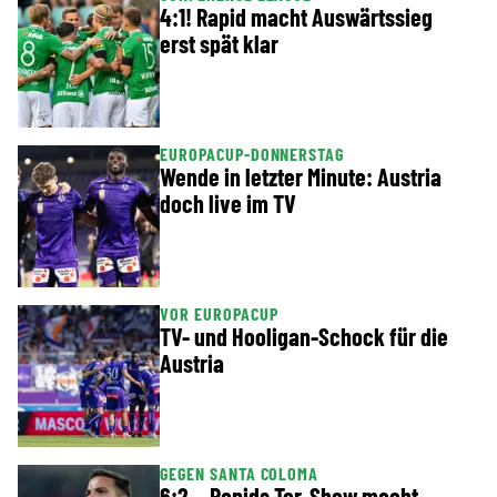
4:1! Rapid macht Auswärtssieg
erst spät klar
EUROPACUP-DONNERSTAG
Wende in letzter Minute: Austria
doch live im TV
VOR EUROPACUP
TV- und Hooligan-Schock für die
Austria
GEGEN SANTA COLOMA
6:2 – Rapids Tor-Show macht