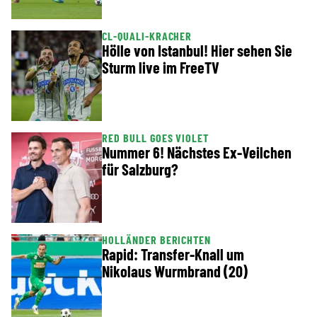
CL-QUALI-KRACHER
Hölle von Istanbul! Hier sehen Sie
Sturm live im FreeTV
RED BULL GOES VIOLET
Nummer 6! Nächstes Ex-Veilchen
für Salzburg?
HOLLÄNDER BERICHTEN
Rapid: Transfer-Knall um
Nikolaus Wurmbrand (20)