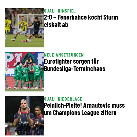
QUALI-HINSPIEL
2:0 – Fenerbahce kocht Sturm
eiskalt ab
NEUE ANSETZUNGEN
Eurofighter sorgen für
Bundesliga-Terminchaos
QUALI-NIEDERLAGE
Peinlich-Pleite! Arnautovic muss
um Champions League zittern