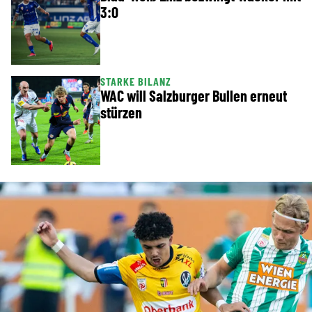
3:0
STARKE BILANZ
WAC will Salzburger Bullen erneut
stürzen