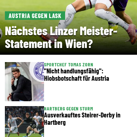
AUSTRIA GEGEN LASK
Nächstes Linzer Meister-
Statement in Wien?
SPORTCHEF TOMAS ZORN
"Nicht handlungsfähig":
Hiobsbotschaft für Austria
HARTBERG GEGEN STURM
Ausverkauftes Steirer-Derby in
Hartberg