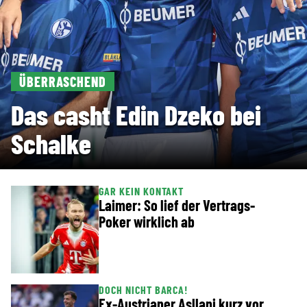
ÜBERRASCHEND
Das casht Edin Dzeko bei
Schalke
GAR KEIN KONTAKT
Laimer: So lief der Vertrags-
Poker wirklich ab
DOCH NICHT BARCA!
Ex-Austrianer Asllani kurz vor