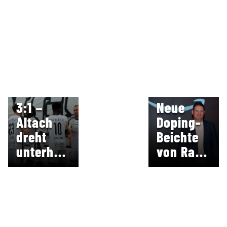
GEGEN
WSG TIROL
LIVE IM TV
3:1 –
Neue
Altach
Doping-
dreht
Beichte
unterhaltsame
von Rad-
Partie
Legende
Jan
Ullrich