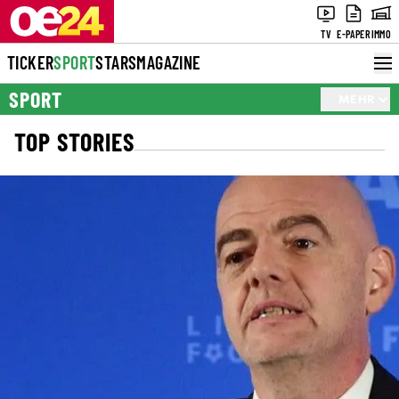
TV
E-PAPER
IMMO
TICKER
SPORT
STARS
MAGAZINE
SPORT
MEHR
TOP STORIES