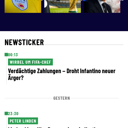
mit UHK
Milliarden
Krems
verkaufen
NEWSTICKER
00:13
WIRBEL UM FIFA-CHEF
Verdächtige Zahlungen – Droht Infantino neuer
Ärger?
GESTERN
23:30
PETER LINDEN