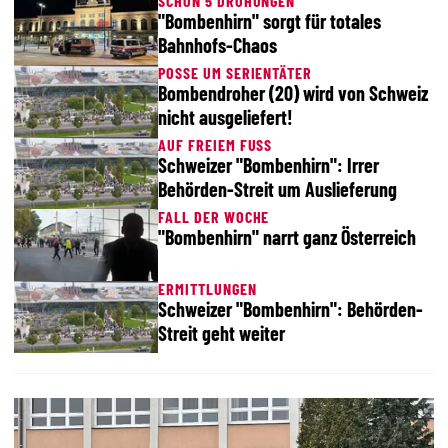
SCHON 5 DROHUNGEN
"Bombenhirn" sorgt für totales
Bahnhofs-Chaos
POSSE UM SERIENTÄTER
Bombendroher (20) wird von Schweiz
nicht ausgeliefert!
AUF FREIEM FUSS
Schweizer "Bombenhirn": Irrer
Behörden-Streit um Auslieferung
FALL DER WOCHE
"Bombenhirn" narrt ganz Österreich
ERMITTLUNGEN
Schweizer "Bombenhirn": Behörden-
Streit geht weiter