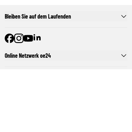
Bleiben Sie auf dem Laufenden
Online Netzwerk oe24
Allgemeine Nutzungsbedingungen
Datenschutzerklärung
Cookie-Liste
Cookie-Einstellungen und Widerruf
Werben im oe24-Netzwerk
Werben auf oe24TV
Pur-Abo
Impressum von oe24.at