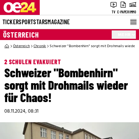
TV
E-PAPER
IMMO
TICKER
SPORT
STARS
MAGAZINE
ÖSTERREICH
MEHR
Österreich
Chronik
Schweizer "Bombenhirn" sorgt mit Drohmails wieder f
2 SCHULEN EVAKUIERT
Schweizer "Bombenhirn"
sorgt mit Drohmails wieder
für Chaos!
08.11.2024, 08:31