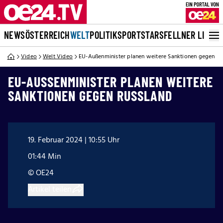
NEWS
ÖSTERREICH
WELT
POLITIK
SPORT
STARS
FELLNER LIVE
Video
Welt Video
EU-Außenminister planen weitere Sanktionen gegen Ru
EU-AUSSENMINISTER PLANEN WEITERE S
ANKTIONEN GEGEN RUSSLAND
19. Februar 2024 | 10:55 Uhr
01:44 Min
© OE24
Artikel teilen