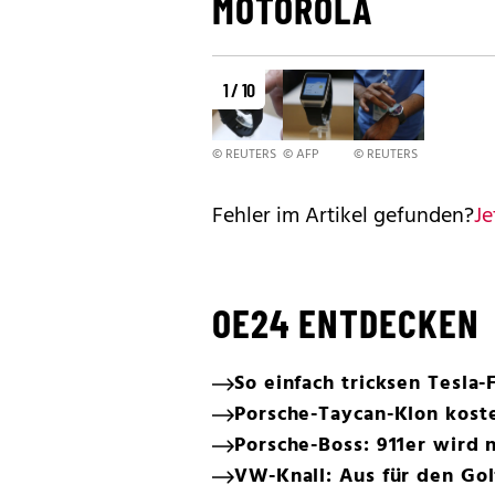
MOTOROLA
1 / 10
© REUTERS
© AFP
© REUTERS
Fehler im Artikel gefunden?
Je
OE24 ENTDECKEN
So einfach tricksen Tesla-
Porsche-Taycan-Klon koste
Porsche-Boss: 911er wird n
VW-Knall: Aus für den Gol