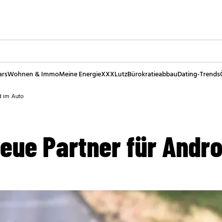
ars
Wohnen & Immo
Meine Energie
XXXLutz
Bürokratieabbau
Dating-Trends
d im Auto
eue Partner für Andro