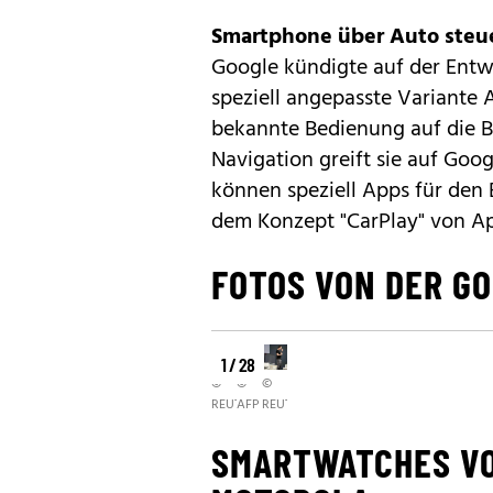
Smartphone über Auto steu
Google kündigte auf der Entw
speziell angepasste Variante
bekannte Bedienung auf die Bi
Navigation greift sie auf Goo
können speziell Apps für den 
dem Konzept "
CarPlay
" von Ap
FOTOS VON DER GO
1 / 28
©
©
©
REUTERS
AFP
REUTERS
SMARTWATCHES VO