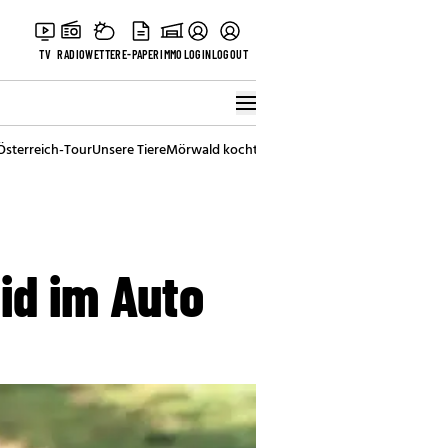
TV
RADIO
WETTER
E-PAPER
IMMO
LOGIN
LOGOUT
Österreich-Tour
Unsere Tiere
Mörwald kocht
Stark in den Tag
Best of Vienna
id im Auto