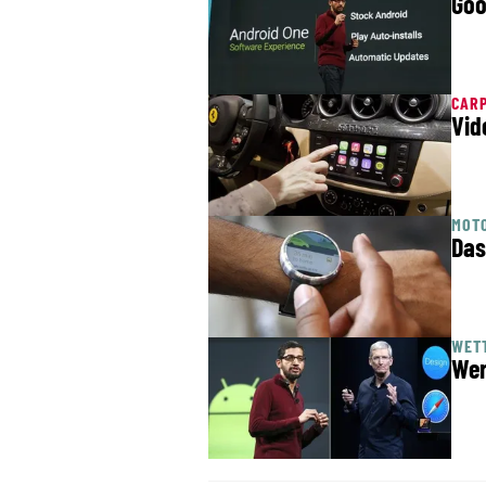
Goo
CARP
Vid
MOTO
Das
WETT
Wer