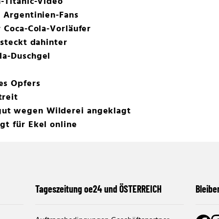
n-Titanic-Video
t Argentinien-Fans
r Coca-Cola-Vorläufer
 steckt dahinter
la-Duschgel
es Opfers
reit
ut wegen Wilderei angeklagt
gt für Ekel online
Tageszeitung oe24 und ÖSTERREICH
Bleibe