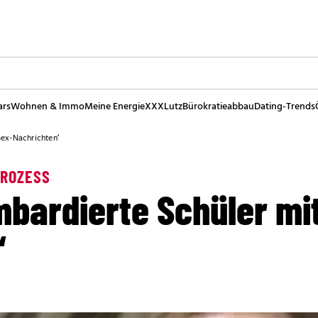
ars
Wohnen & Immo
Meine Energie
XXXLutz
Bürokratieabbau
Dating-Trends
Sex-Nachrichten‘
PROZESS
bardierte Schüler mit
‘