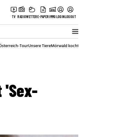
TV
RADIO
WETTER
E-PAPER
IMMO
LOGIN
LOGOUT
Österreich-Tour
Unsere Tiere
Mörwald kocht
Stark in den Tag
Best of Vienna
 'Sex-