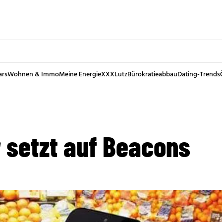
ars
Wohnen & Immo
Meine Energie
XXXLutz
Bürokratieabbau
Dating-Trends
 setzt auf Beacons