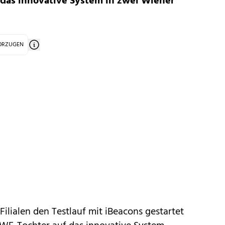
 das innovative System in zwei Wiener
VORZUGEN
Filialen den Testlauf mit
iBeacons gestartet