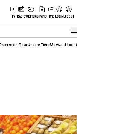
TV
RADIO
WETTER
E-PAPER
IMMO
LOGIN
LOGOUT
Österreich-Tour
Unsere Tiere
Mörwald kocht
Stark in den Tag
Best of Vienna