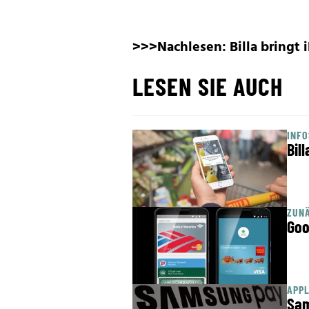
>>>Nachlesen:
Billa bringt
LESEN SIE AUCH
INFO
Bil
ZUNÄ
Goo
APP
Sam