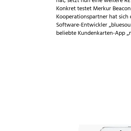
hat
, setzt nun eine weitere R
Konkret testet Merkur Beacon
Kooperationspartner hat sich
Software-Entwickler „bluesourc
beliebte Kundenkarten-App „m