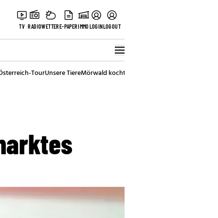
TV
RADIO
WETTER
E-PAPER
IMMO
LOGIN
LOGOUT
Österreich-Tour
Unsere Tiere
Mörwald kocht
Stark in den Tag
Best of Vienna
marktes