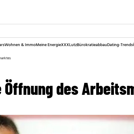
ars
Wohnen & Immo
Meine Energie
XXXLutz
Bürokratieabbau
Dating-Trends
marktes
e Öffnung des Arbeits