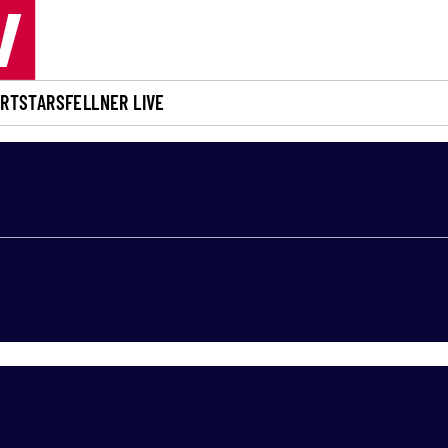
ORT
STARS
FELLNER LIVE
ICH
STERREICH
ÖSTERREICH
ÖSTERREICH
ÖSTERREI
PO