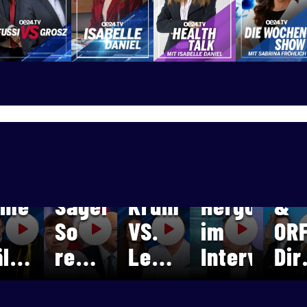
!
ELLNER!
FELLNER!
FELLNER!
ISABELLE
IS
IVE
LIVE
LIVE
DANIEL
DA
rime
Kanzler-
Martha
Sven
Hit
:
ime
Sager:
Krumpeck
Hergovich
&
So
VS.
im
OR
älle
reagiert
Leo
Interview
Dir
er
Sigrid
Lugner
| D
w
oche
Maurer
oe