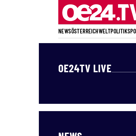
NEWS
ÖSTERREICH
WELT
POLITIK
SP
OE24TV LIVE
WELT
ÖSTERRE
Ö
NEWS