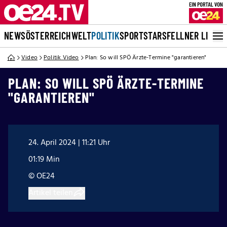
NEWS
ÖSTERREICH
WELT
POLITIK
SPORT
STARS
FELLNER LIVE
Video
Politik Video
Plan: So will SPÖ Ärzte-Termine "garantieren"
PLAN: SO WILL SPÖ ÄRZTE-TERMINE
"GARANTIEREN"
24. April 2024 | 11:21 Uhr
01:19 Min
© OE24
Artikel teilen