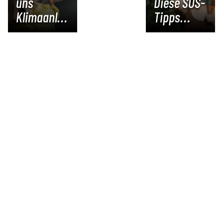
uns
Diese SOS-
Klimaanlagen
Tipps
wirklich?
helfen
sofort