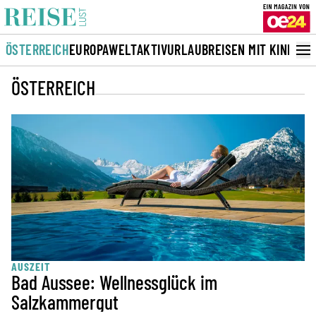
ÖSTERREICH
EUROPA
WELT
AKTIVURLAUB
REISEN MIT KINDERN
ÖSTERREICH
AUSZEIT
Bad Aussee: Wellnessglück im
Salzkammergut