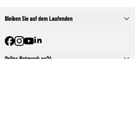
Bleiben Sie auf dem Laufenden
Online Netzwerk oe24
Allgemeine Nutzungsbedingungen
Datenschutzerklärung
Cookie-Liste
Cookie-Einstellungen und Widerruf
Werben im oe24-Netzwerk
Werben auf oe24TV
Pur-Abo
Impressum von oe24.at