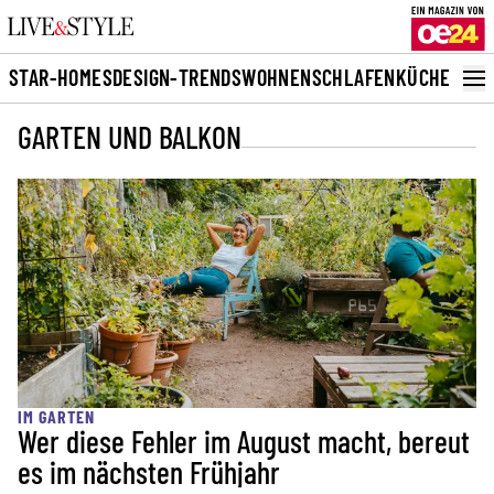
STAR-HOMES
DESIGN-TRENDS
WOHNEN
SCHLAFEN
KÜCHE
BAD
G
GARTEN UND BALKON
IM GARTEN
Wer diese Fehler im August macht, bereut
es im nächsten Frühjahr