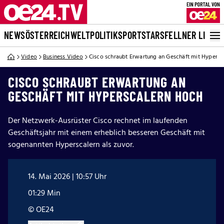
NEWS
ÖSTERREICH
WELT
POLITIK
SPORT
STARS
FELLNER LIVE
Video
Business Video
Cisco schraubt Erwartung an Geschäft mit Hypersc
CISCO SCHRAUBT ERWARTUNG AN
GESCHÄFT MIT HYPERSCALERN HOCH
Der Netzwerk-Ausrüster Cisco rechnet im laufenden
Geschäftsjahr mit einem erheblich besseren Geschäft mit
sogenannten Hyperscalern als zuvor.
14. Mai 2026 | 10:57 Uhr
01:29 Min
© OE24