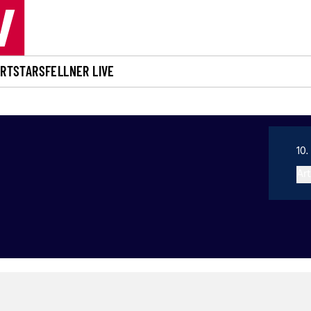
ORT
STARS
FELLNER LIVE
10.
Art