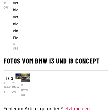
vermutet
©
OPEL
hier
vermutet
niemand
ein
Elektroauto.
©
OPEL
FOTOS VOM BMW I3 UND I8 CONCEPT
1 / 12
©
©
©
BMW
BMW
BMW
AG
AG
AG
Fehler im Artikel gefunden?
Jetzt melden