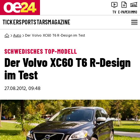
TV
E-PAPER
IMMO
TICKER
SPORT
STARS
MAGAZINE
Auto
Der Volvo XC60 T6 R-Design im Test
SCHWEDISCHES TOP-MODELL
Der Volvo XC60 T6 R-Design
im Test
27.08.2012, 09:48