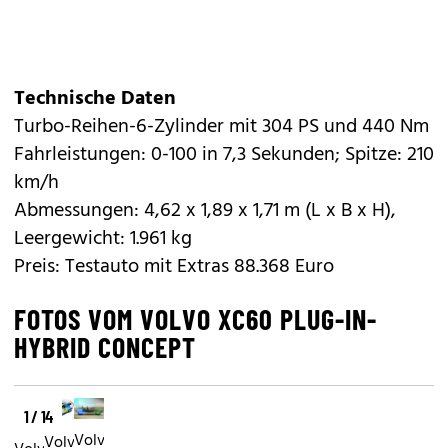
Technische Daten
Turbo-Reihen-6-Zylinder mit 304 PS und 440 Nm
Fahrleistungen: 0-100 in 7,3 Sekunden; Spitze: 210
km/h
Abmessungen: 4,62 x 1,89 x 1,71 m (L x B x H),
Leergewicht: 1.961 kg
Preis: Testauto mit Extras 88.368 Euro
FOTOS VOM VOLVO XC60 PLUG-IN-
HYBRID CONCEPT
1 / 14
Volvo
Volvo