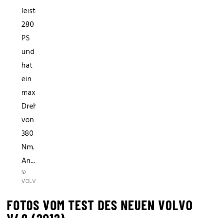
leistet
280
PS
und
hat
ein
maximales
Drehmoment
von
380
Nm.
An...
©
VOLVO
FOTOS VOM TEST DES NEUEN VOLVO