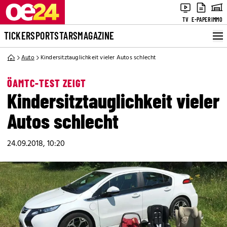
TV
E-PAPER
IMMO
TICKER
SPORT
STARS
MAGAZINE
Auto
Kindersitztauglichkeit vieler Autos schlecht
ÖAMTC-TEST ZEIGT
Kindersitztauglichkeit vieler
Autos schlecht
24.09.2018, 10:20