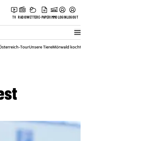
TV
RADIO
WETTER
E-PAPER
IMMO
LOGIN
LOGOUT
Österreich-Tour
Unsere Tiere
Mörwald kocht
Stark in den Tag
Best of Vienna
est