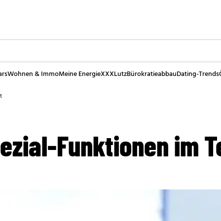
ars
Wohnen & Immo
Meine Energie
XXXLutz
Bürokratieabbau
Dating-Trends
t
ezial-Funktionen im T