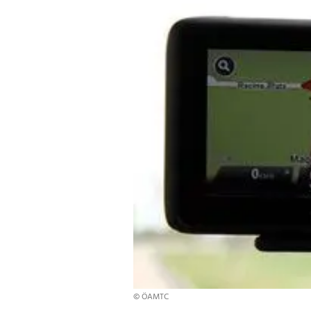
© ÖAMTC