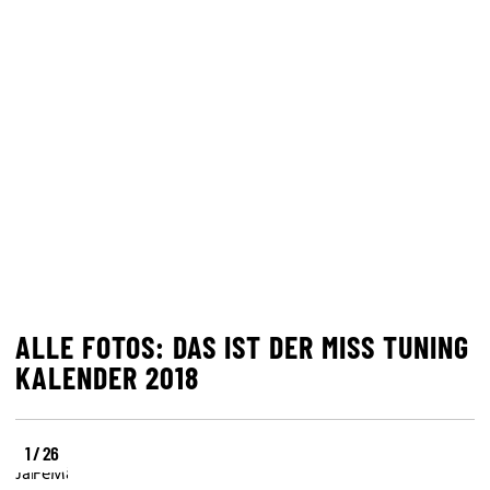
ALLE FOTOS: DAS IST DER MISS TUNING
KALENDER 2018
1 / 26
JännerIm
FebruarFür
MärzDer