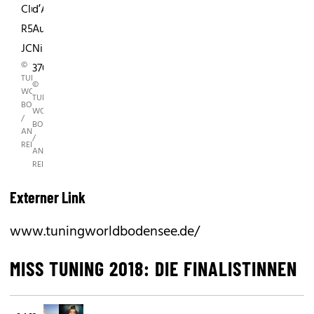
Clubman
d’Ampezzo;
R55
Auto:
JCW
Nissan
©
370Z
TUNING
©
WORLD
TUNING
BODENSEE
WORLD
/
BODENSEE
ANDREAS
/
REITER
ANDREAS
REITER
Externer Link
www.tuningworldbodensee.de/
MISS TUNING 2018: DIE FINALISTINNEN