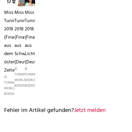
1 / 12
Miss
Miss
Miss
Tuning
Tuning
Tuning
2018
2018
2018
(Finalistinnen)Sabrina
(Finalistinnen)Sarah
(Finalistinnen)Diana
aus
aus
aus
dem
Schwülper
Lichtenau
österreichischen
(Deutschland)
(Deutschland)
©
©
Zeltweg
TUNING
TUNING
©
WORLD
WORLD
TUNING
BODENSEE
BODENSEE
WORLD
BODENSEE
Fehler im Artikel gefunden?
Jetzt melden