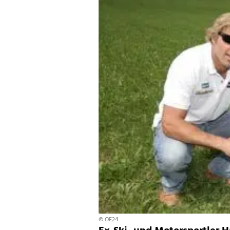
© OE24