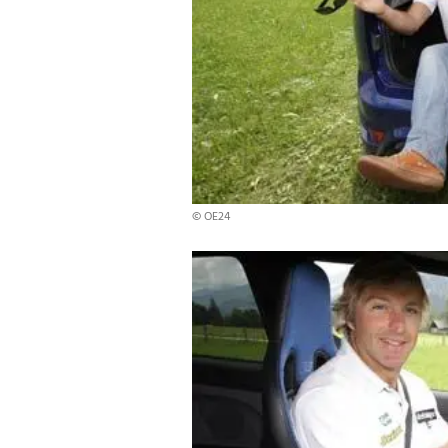
© OE24