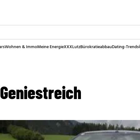
ars
Wohnen & Immo
Meine Energie
XXXLutz
Bürokratieabbau
Dating-Trends
 Geniestreich