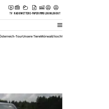
TV
RADIO
WETTER
E-PAPER
IMMO
LOGIN
LOGOUT
Österreich-Tour
Unsere Tiere
Mörwald kocht
Stark in den Tag
Best of Vienna