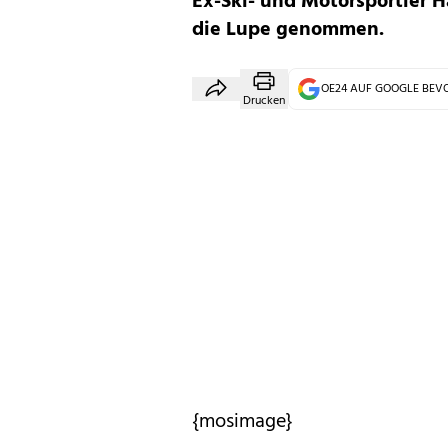
Ex-Ski- und Motorsportler H
die Lupe genommen.
OE24 AUF GOOGLE BE
Drucken
{mosimage}