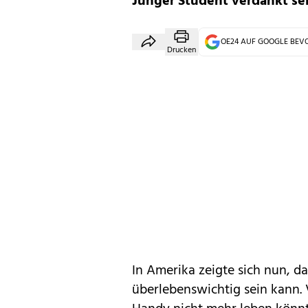
Junger Student verdankt s
OE24 AUF GOOGLE BE
Drucken
In Amerika zeigte sich nun, d
überlebenswichtig sein kann. 