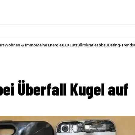
ars
Wohnen & Immo
Meine Energie
XXXLutz
Bürokratieabbau
Dating-Trends
bei Überfall Kugel auf