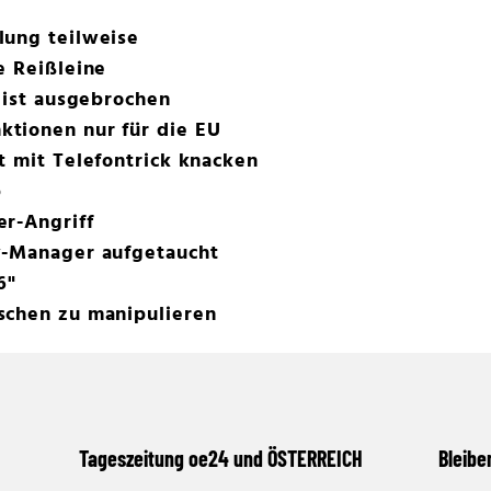
lung teilweise
e Reißleine
I ist ausgebrochen
tionen nur für die EU
t mit Telefontrick knacken
b
er-Angriff
y-Manager aufgetaucht
6"
schen zu manipulieren
Tageszeitung oe24 und ÖSTERREICH
Bleibe