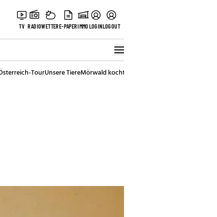
TV
RADIO
WETTER
E-PAPER
IMMO
LOGIN
LOGOUT
Österreich-Tour
Unsere Tiere
Mörwald kocht
Stark in den Tag
Best of Vienna