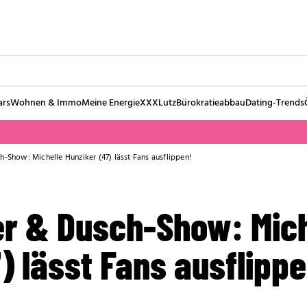
ars
Wohnen & Immo
Meine Energie
XXXLutz
Bürokratieabbau
Dating-Trends
h-Show: Michelle Hunziker (47) lässt Fans ausflippen!
er & Dusch-Show: Mich
) lässt Fans ausflippe