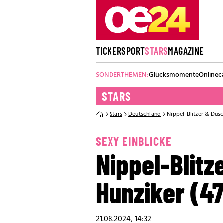
TICKER
SPORT
STARS
MAGAZINE
SONDERTHEMEN:
Glücksmomente
Onlinec
STARS
Stars
Deutschland
Nippel-Blitzer & Dusc
SEXY EINBLICKE
Nippel-Blitz
Hunziker (47
21.08.2024, 14:32