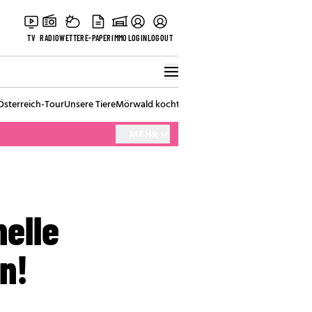
TV
RADIO
WETTER
E-PAPER
IMMO
LOGIN
LOGOUT
Österreich-Tour
Unsere Tiere
Mörwald kocht
Stark in den Tag
Best of Vienna
MEHR
elle
n!