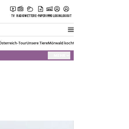
TV
RADIO
WETTER
E-PAPER
IMMO
LOGIN
LOGOUT
Österreich-Tour
Unsere Tiere
Mörwald kocht
Stark in den Tag
Best of Vienna
MEHR