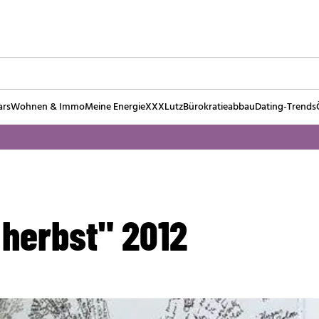
ars
Wohnen & Immo
Meine Energie
XXXLutz
Bürokratieabbau
Dating-Trends
 herbst" 2012