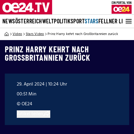
NEWS
ÖSTERREICH
WELT
POLITIK
SPORT
STARS
FELLNER LIVE
Video
Stars Video
Prinz Harry kehrt nach Großbritannien zurück
PRINZ HARRY KEHRT NACH
GROSSBRITANNIEN ZURÜCK
29. April 2024 | 10:24 Uhr
00:51 Min
© OE24
Artikel teilen