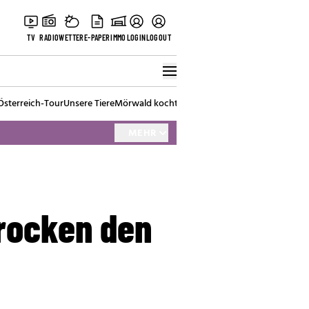
TV
RADIO
WETTER
E-PAPER
IMMO
LOGIN
LOGOUT
Österreich-Tour
Unsere Tiere
Mörwald kocht
Stark in den Tag
Best of Vienna
MEHR
rocken den