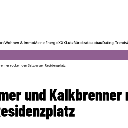
ars
Wohnen & Immo
Meine Energie
XXXLutz
Bürokratieabbau
Dating-Trends
enner rocken den Salzburger Residenzplatz
mer und Kalkbrenner 
Residenzplatz