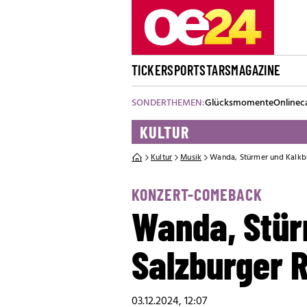
TICKER
SPORT
STARS
MAGAZINE
SONDERTHEMEN:
Glücksmomente
Onlinec
KULTUR
Kultur
Musik
Wanda, Stürmer und Kalkbr
KONZERT-COMEBACK
Wanda, Stür
Salzburger 
03.12.2024, 12:07