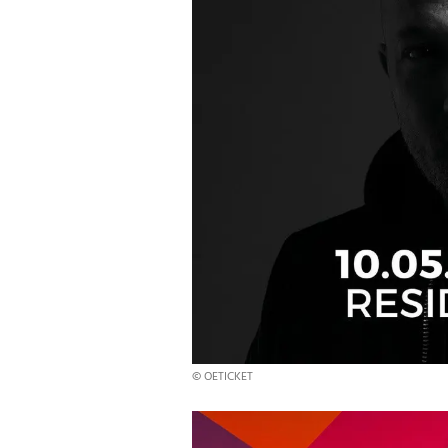
© OETICKET