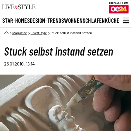
STAR-HOMES
DESIGN-TRENDS
WOHNEN
SCHLAFEN
KÜCHE
BAD
G
Magazine
Live&Style
Stuck selbst instand setzen
Stuck selbst instand setzen
26.01.2010, 13:14