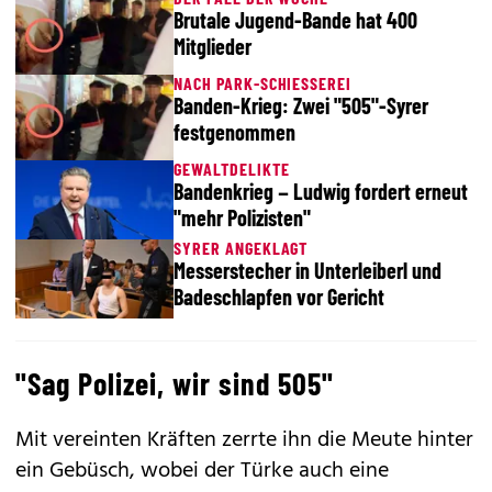
Brutale Jugend-Bande hat 400
Mitglieder
NACH PARK-SCHIESSEREI
Banden-Krieg: Zwei "505"-Syrer
festgenommen
GEWALTDELIKTE
Bandenkrieg – Ludwig fordert erneut
"mehr Polizisten"
SYRER ANGEKLAGT
Messerstecher in Unterleiberl und
Badeschlapfen vor Gericht
"Sag Polizei, wir sind 505"
Mit vereinten Kräften zerrte ihn die Meute hinter
ein Gebüsch, wobei der Türke auch eine