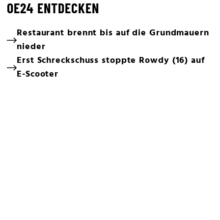
OE24 ENTDECKEN
Restaurant brennt bis auf die Grundmauern
nieder
Erst Schreckschuss stoppte Rowdy (16) auf
E-Scooter
Nach Messer-Attacke: Opfer versteckte sich
daheim
4-jähriger verschleppt: Pädo-Nachbar (72)
schweigt
Wienerin (33) am helllichten Tag in
Wohnung vergewaltigt
Radfahrerin (32) von Lkw gerammt - tot
Telefonzellen-Mord: Prozess jetzt fix
14-Jährige Einbrecher nach Schreckschuss
geschnappt