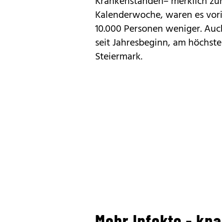
Krankenständen– merklich zurüc
Kalenderwoche, waren es vor
10.000 Personen weniger. Auc
seit Jahresbeginn, am höchsten
Steiermark.
Mehr Infekte - kn