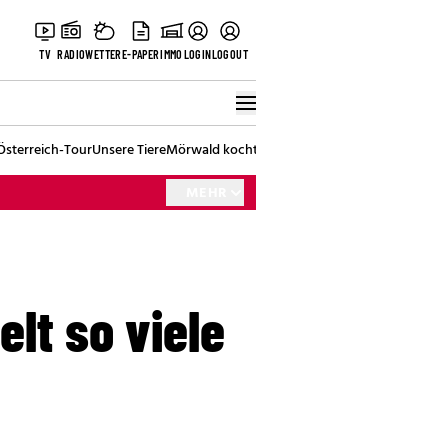
TV
RADIO
WETTER
E-PAPER
IMMO
LOGIN
LOGOUT
Österreich-Tour
Unsere Tiere
Mörwald kocht
Stark in den Tag
Best of Vienna
MEHR
elt so viele