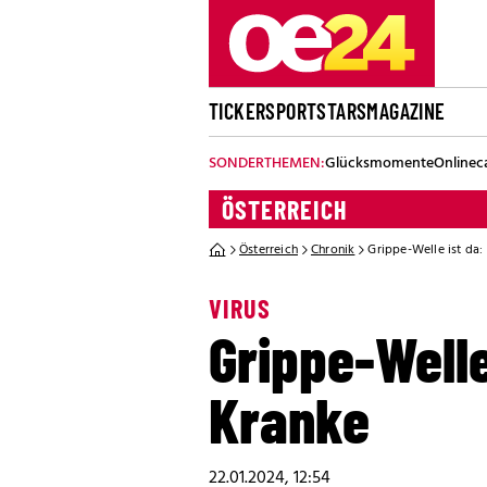
TICKER
SPORT
STARS
MAGAZINE
SONDERTHEMEN:
Glücksmomente
Onlinec
ÖSTERREICH
Österreich
Chronik
Grippe-Welle ist da:
VIRUS
Grippe-Welle
Kranke
22.01.2024, 12:54