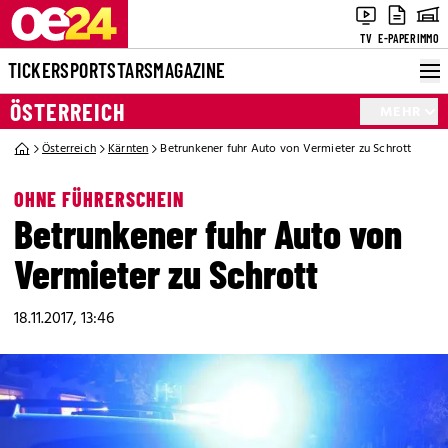
TV
E-PAPER
IMMO
TICKER
SPORT
STARS
MAGAZINE
ÖSTERREICH
MEHR
Österreich
Kärnten
Betrunkener fuhr Auto von Vermieter zu Schrott
OHNE FÜHRERSCHEIN
Betrunkener fuhr Auto von
Vermieter zu Schrott
18.11.2017, 13:46