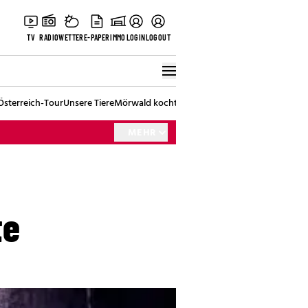
TV
RADIO
WETTER
E-PAPER
IMMO
LOGIN
LOGOUT
Österreich-Tour
Unsere Tiere
Mörwald kocht
Stark in den Tag
Best of Vienna
MEHR
te