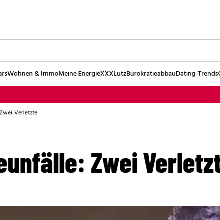
ars
Wohnen & Immo
Meine Energie
XXXLutz
Bürokratieabbau
Dating-Trends
 Zwei Verletzte
unfälle: Zwei Verletz