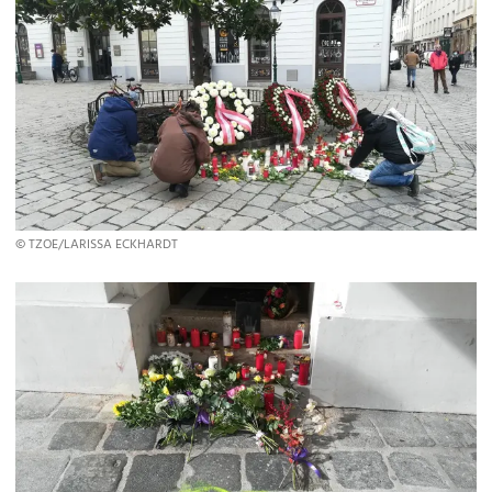
© TZOE/LARISSA ECKHARDT