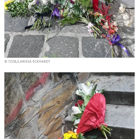
© TZOE/LARISSA ECKHARDT