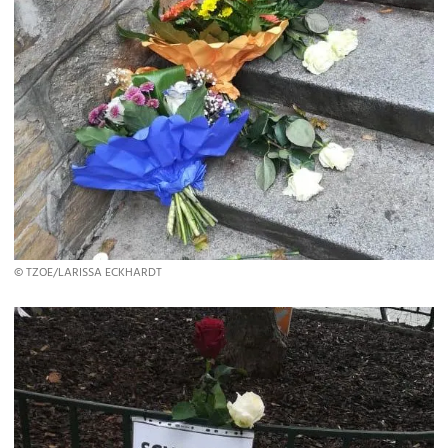
© TZOE/LARISSA ECKHARDT