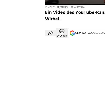
© YOUTUBE/THUG LIFE AUSTRIA
Ein Video des YouTube-Kanals
Wirbel.
OE24 AUF GOOGLE BE
Drucken