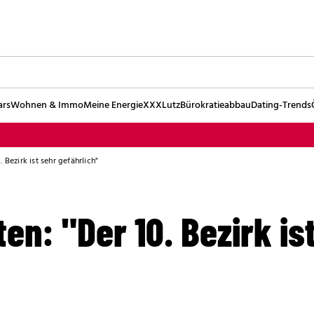
ars
Wohnen & Immo
Meine Energie
XXXLutz
Bürokratieabbau
Dating-Trends
 Bezirk ist sehr gefährlich"
en: "Der 10. Bezirk is