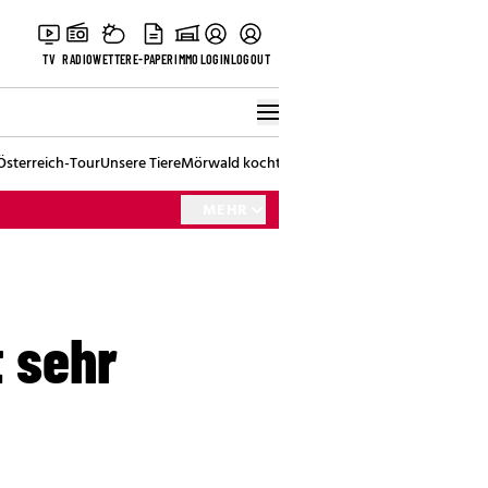
TV
RADIO
WETTER
E-PAPER
IMMO
LOGIN
LOGOUT
Österreich-Tour
Unsere Tiere
Mörwald kocht
Stark in den Tag
Best of Vienna
MEHR
t sehr