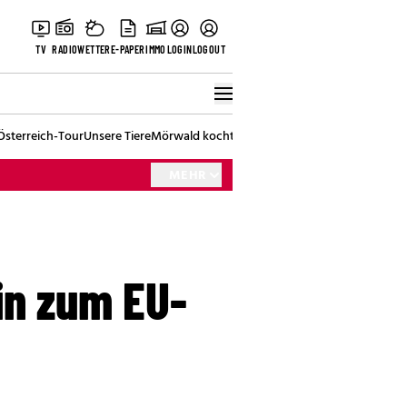
TV
RADIO
WETTER
E-PAPER
IMMO
LOGIN
LOGOUT
Österreich-Tour
Unsere Tiere
Mörwald kocht
Stark in den Tag
Best of Vienna
MEHR
in zum EU-