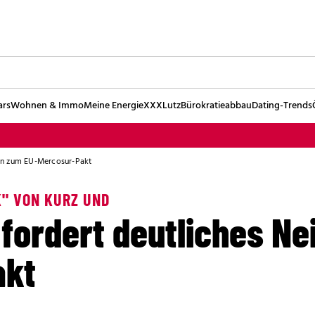
ars
Wohnen & Immo
Meine Energie
XXXLutz
Bürokratieabbau
Dating-Trends
in zum EU-Mercosur-Pakt
K'' VON KURZ UND
fordert deutliches Ne
akt