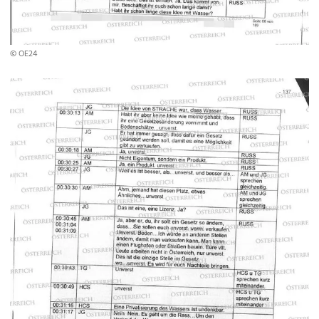
© OE24