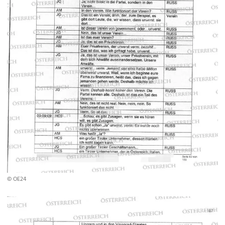
© OE24