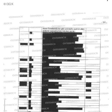
© OE24