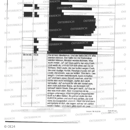
© OE24