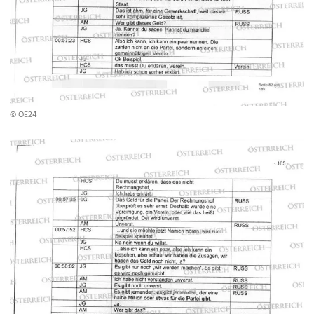
© OE24