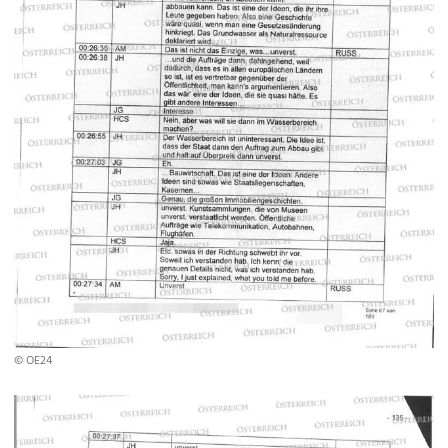
© OE24