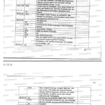
© OE24