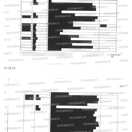
© OE24