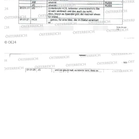
© OE24