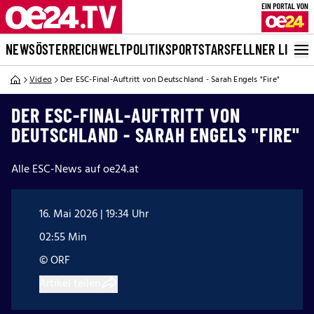
NEWS
ÖSTERREICH
WELT
POLITIK
SPORT
STARS
FELLNER LIVE
Video
Der ESC-Final-Auftritt von Deutschland - Sarah Engels "Fire"
DER ESC-FINAL-AUFTRITT VON
DEUTSCHLAND - SARAH ENGELS "FIRE"
Alle ESC-News auf oe24.at
16. Mai 2026 | 19:34 Uhr
02:55 Min
© ORF
Artikel teilen