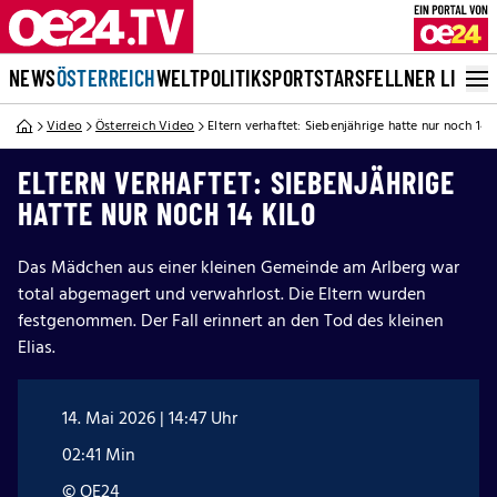
NEWS
ÖSTERREICH
WELT
POLITIK
SPORT
STARS
FELLNER LIVE
Video
Österreich Video
Eltern verhaftet: Siebenjährige hatte nur noch 14 K
ELTERN VERHAFTET: SIEBENJÄHRIGE
HATTE NUR NOCH 14 KILO
Das Mädchen aus einer kleinen Gemeinde am Arlberg war
total abgemagert und verwahrlost. Die Eltern wurden
festgenommen. Der Fall erinnert an den Tod des kleinen
Elias.
14. Mai 2026 | 14:47 Uhr
02:41 Min
© OE24