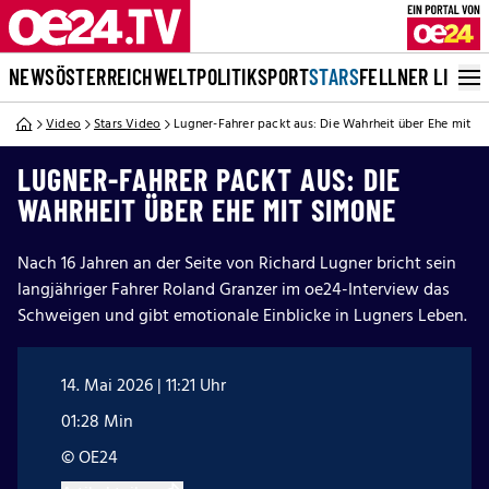
NEWS
ÖSTERREICH
WELT
POLITIK
SPORT
STARS
FELLNER LIVE
Video
Stars Video
Lugner-Fahrer packt aus: Die Wahrheit über Ehe mit S
LUGNER-FAHRER PACKT AUS: DIE
WAHRHEIT ÜBER EHE MIT SIMONE
Nach 16 Jahren an der Seite von Richard Lugner bricht sein
langjähriger Fahrer Roland Granzer im oe24-Interview das
Schweigen und gibt emotionale Einblicke in Lugners Leben.
14. Mai 2026 | 11:21 Uhr
01:28 Min
© OE24