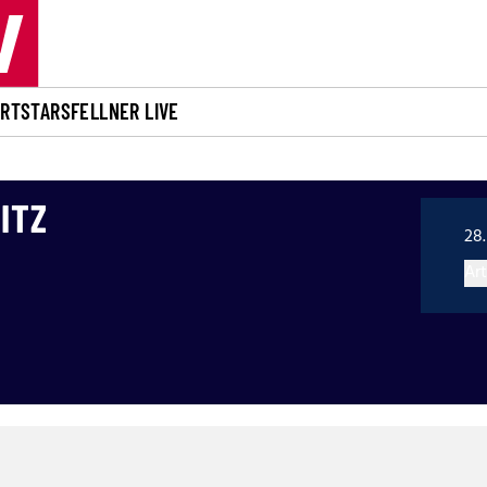
ORT
STARS
FELLNER LIVE
ITZ
28.
Art