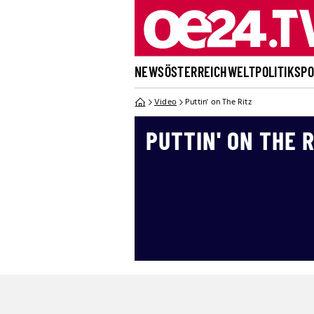
NEWS
ÖSTERREICH
WELT
POLITIK
SP
Video
Puttin' on The Ritz
PUTTIN' ON THE R