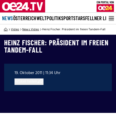
NEWS
ÖSTERREICH
WELT
POLITIK
SPORT
STARS
FELLNER LIVE
Video
News Video
Heinz Fischer: Präsident im freien Tandem-Fall
HEINZ FISCHER: PRÄSIDENT IM FREIEN
TANDEM-FALL
19. Oktober 2011 | 11:34 Uhr
Artikel teilen