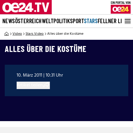
NEWS
ÖSTERREICH
WELT
POLITIK
SPORT
STARS
FELLNER LIVE
Video
Stars Video
Alles über die Kostüme
ALLES ÜBER DIE KOSTÜME
10. März 2011 | 10:31 Uhr
Artikel teilen