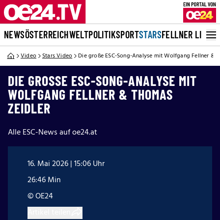
NEWS
ÖSTERREICH
WELT
POLITIK
SPORT
STARS
FELLNER LIVE
Video
Stars Video
Die große ESC-Song-Analyse mit Wolfgang Fellner & 
DIE GROSSE ESC-SONG-ANALYSE MIT W
OLFGANG FELLNER & THOMAS Z
EIDLER
Alle ESC-News auf oe24.at
16. Mai 2026 | 15:06 Uhr
26:46 Min
© OE24
Artikel teilen