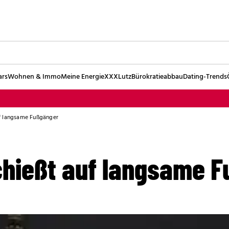
ars
Wohnen & Immo
Meine Energie
XXXLutz
Bürokratieabbau
Dating-Trends
f langsame Fußgänger
hießt auf langsame 