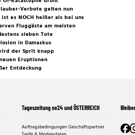
e Öl-Katastophe droht
Urlauber-Verbote gelten nun
 ist es NOCH heißer als bei uns
erven Fluggäste am meisten
destens sieben Tote
losion in Damaskus
wird der Sprit knapp
 neuen Eruptionen
oßer Entdeckung
Tageszeitung oe24 und ÖSTERREICH
Bleibe
Auftragsbedingungen Geschäftspartner
Tarife & Mediendaten