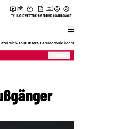
TV
RADIO
WETTER
E-PAPER
IMMO
LOGIN
LOGOUT
Österreich-Tour
Unsere Tiere
Mörwald kocht
Stark in den Tag
Best of Vienna
MEHR
Fußgänger