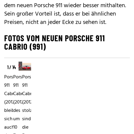
dem neuen
Porsche 911
wieder besser mithalten.
Sein großer Vorteil ist, dass er bei ähnlichen
Preisen, nicht an jeder Ecke zu sehen ist.
FOTOS VOM NEUEN PORSCHE 911
CABRIO (991)
1 / 14
Porsche
Porsche
Porsche
911
911
911
Cabrio
Cabrio
Cabrio
(2012)Optisch
(2012)Dank
(2012)Besonders
bleibt
des
stolz
sich
um
sind
auch
10
die