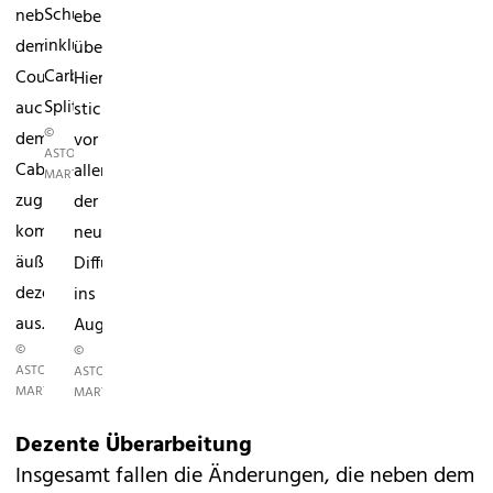
Schürze
neben
ebenfalls
inklusive
dem
überarbeitet.
Carbon-
Coupé
Hier
Splitter.
auch
sticht
©
dem
vor
ASTON
Cabrio
allem
MARTIN
zugute
der
kommen,
neue
äußerst
Diffusor
dezent
ins
aus.
Auge.
©
©
ASTON
ASTON
MARTIN
MARTIN
Dezente Überarbeitung
Insgesamt fallen die Änderungen, die neben dem