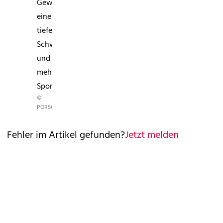
Gewicht,
einen
tieferen
Schwerpunkt
und
mehr
Sportlichkeit.
©
PORSCHE
Fehler im Artikel gefunden?
Jetzt melden