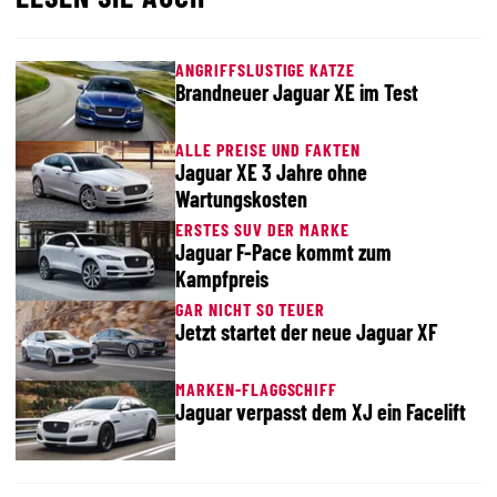
ANGRIFFSLUSTIGE KATZE
Brandneuer Jaguar XE im Test
ALLE PREISE UND FAKTEN
Jaguar XE 3 Jahre ohne
Wartungskosten
ERSTES SUV DER MARKE
Jaguar F-Pace kommt zum
Kampfpreis
GAR NICHT SO TEUER
Jetzt startet der neue Jaguar XF
MARKEN-FLAGGSCHIFF
Jaguar verpasst dem XJ ein Facelift